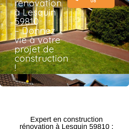
rénovation
08
à Lesquin
59810
– Donnez
vie à votre
projet de
construction
!
Expert en construction
rénovation à Lesquin 59810 :