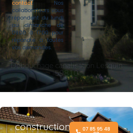
contact
. Nos
collaborateurs vous
répondent du lundi
au dimanche de
09:00 à 17:00 pour
répondre à toutes
vos demandes.
Débouchage canalisation Lesquin
59810
construction
07 85 95 48