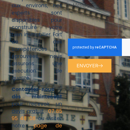
aux environs, nos
experts sont
disponibles pour
construire votre
bien immobilier. Fort
de des
compétences
éprouvées, nous
assurons une
ENVOYER
exécution de
qualité.
Contactez-nous
dès maintenant
pour recevoir un
devis gratuit
:
07 85
95 48 08
ou visitez
notre
page de