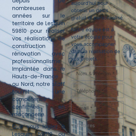
depuis de
aujourd’hui pour
nombreuses
obtenir un devis
années sur le
gratuit et personnalisé.
territoire de Lesquin
Notre équipe est à
59810 pour réaliser
votre écoute pour
vos réalisations de
vous accompagner
construction
dans la réalisation de
rénovation avec
vos projets.
professionnalisme.
Implantée dans le
Hauts-de-France
ou Nord, notre staff
fournit une
compétence
confirmée en
maçonnerie.
Que vous logiez à
Lesquin 59810 ou