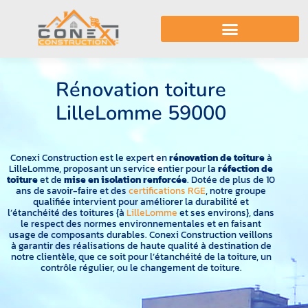
Rénovation toiture LilleLomme 59000
Rénovation toiture
LilleLomme 59000
ion toiture LilleLomme 59000
Conexi Construction est le expert en
rénovation de toiture
à
LilleLomme, proposant un service entier pour la
réfection de
toiture
et de
mise en isolation renforcée
. Dotée de plus de 10
ans de savoir-faire et des
certifications RGE
, notre groupe
qualifiée intervient pour améliorer la durabilité et
l’étanchéité des toitures {à
LilleLomme
et ses environs}, dans
le respect des normes environnementales et en faisant
usage de composants durables. Conexi Construction veillons
à garantir des réalisations de haute qualité à destination de
notre clientèle, que ce soit pour l’étanchéité de la toiture, un
contrôle régulier, ou le changement de toiture.