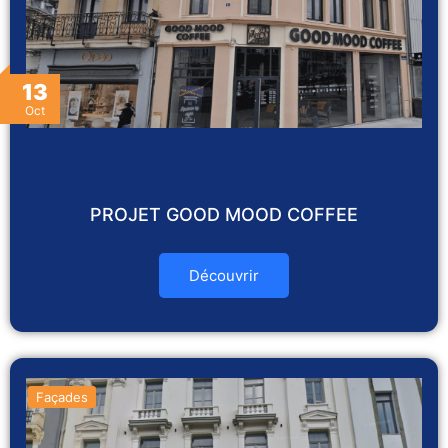
13
Oct
PROJET GOOD MOOD COFFEE
Découvrir
Façades