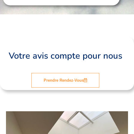
Rénovation intérieur AchicourtPetitBapaume
Rénovation intérieur AchicourtPetitBapaume
Rénovation intérieur AchicourtPetitBapaume
Votre avis compte pour nous
Prendre Rendez-Vous