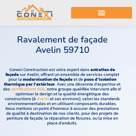
Ravalement de façade Avelin 59710
Ravalement de façade
Avelin 59710
ent de façade Avelin 59710
Conexi Construction est votre expert dans
entretien de
façade
sur Avelin, offrant un ensemble de services complet
pour la
modernisation de façade
et de
pose d’isolation
thermique par l’extérieur
. Avec une décennie d’expertise et
des
certifications RGE
, notre groupe qualifiée intervient afin d’
optimiser le design et la qualité énergétique des
constructions {à
Avelin
et ses environs}, selon les standards
environnementales et en utilisant composants durables.
Nous mettons un point d’honneur à assurer des prestations
de qualité à destination de nos clients, pour des projets de
peinture de façade, la réparation de fissures, ou la mise en
place d’enduits.