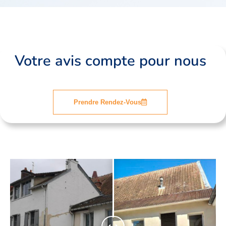
Ravalement de façade Avelin 59710
Ravalement de façade Avelin 59710
Ravalement de façade Avelin 59710
Votre avis compte pour nous
Prendre Rendez-Vous